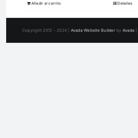
Añadir al carrito
Detalles
Copyright 2012 - 2024 |
Avada Website Builder
by
Avada
|