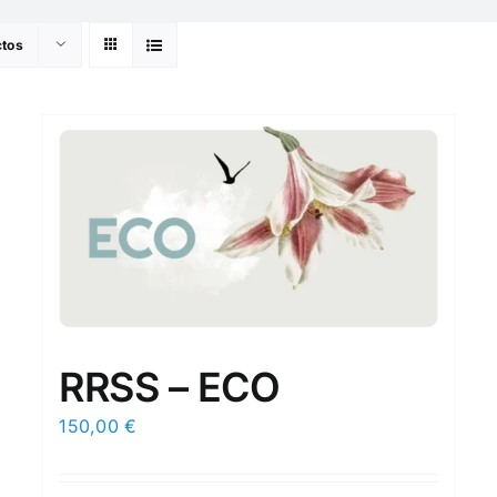
ctos
RRSS – ECO
150,00
€