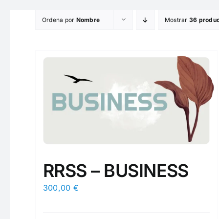
Saltar
Ordena por
Nombre
Mostrar
36 produ
al
contenido
RRSS – BUSINESS
300,00
€