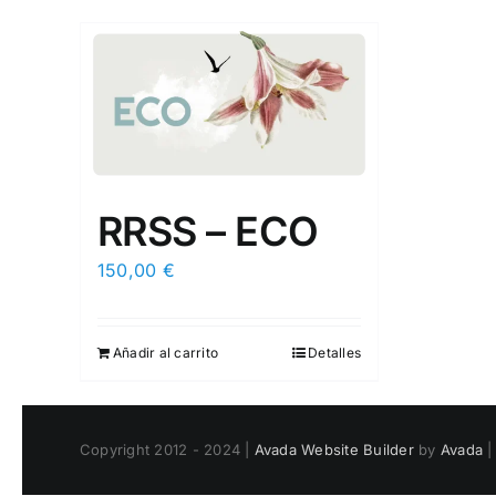
RRSS – ECO
150,00
€
Añadir al carrito
Detalles
Copyright 2012 - 2024 |
Avada Website Builder
by
Avada
|