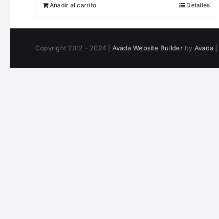
Añadir al carrito
Detalles
Copyright 2012 - 2024 |
Avada Website Builder
by
Avada
|