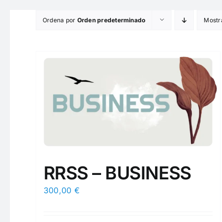
Saltar
Ordena por
Orden predeterminado
Mostr
al
contenido
RRSS – BUSINESS
300,00
€