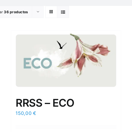
ar
36 productos
RRSS – ECO
150,00
€